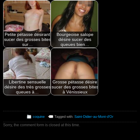
Petite pétasse désirant
Bourgeoise salope
sucer des grosses bites
désire sucer des
sur…
queues bien…
Libertine sensuelle
Grosse pétasse désire
désire des très grosses
sucer des grosses bites
queues à…
à Vénissieux
coquine
Tagged with:
Saint-Didier-au-Mont-d'Or
Sorry, the comment form is closed at this time.