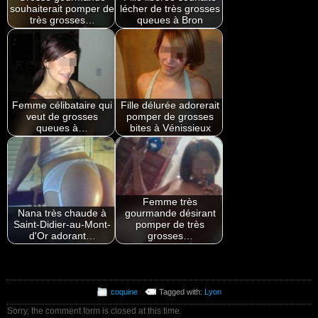
souhaiterait pomper de
lécher de très grosses
très grosses…
queues à Bron
Femme célibataire qui
Fille délurée adorerait
veut de grosses
pomper de grosses
queues à…
bites à Vénissieux
Femme très
Nana très chaude à
gourmande désirant
Saint-Didier-au-Mont-
pomper de très
d'Or adorant…
grosses…
coquine
Tagged with:
Lyon
Sorry, the comment form is closed at this time.